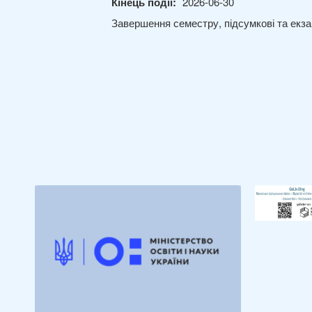
Кінець події:
2026-06-30
Завершення семестру, підсумкові та екза