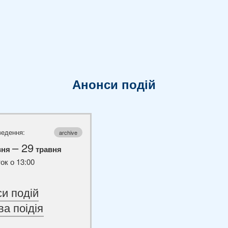
Анонси подій
ведення:
archive
– 29
вня
травня
ок о 13:00
и подій
ва поідія