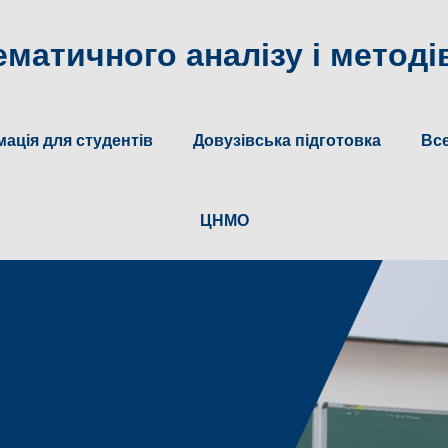
матичного аналізу і методів
ація для студентів
Довузівська підготовка
Все
ЦНМО