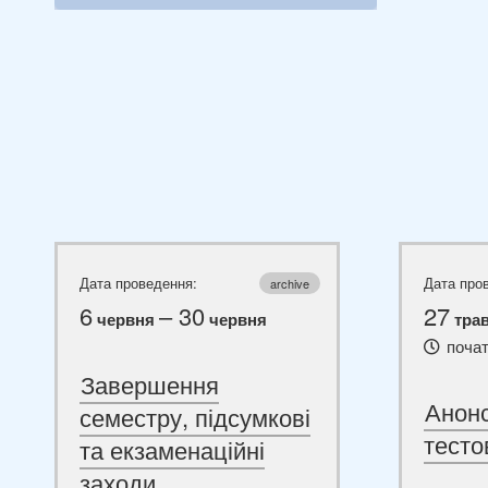
Дата проведення:
Дата про
archive
6
– 30
27
червня
червня
тра
почат
Завершення
Анонс
семестру, підсумкові
тесто
та екзаменаційні
заходи.