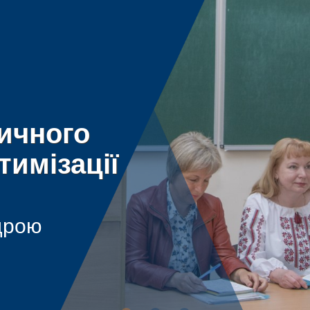
ичного
тимізації
дрою