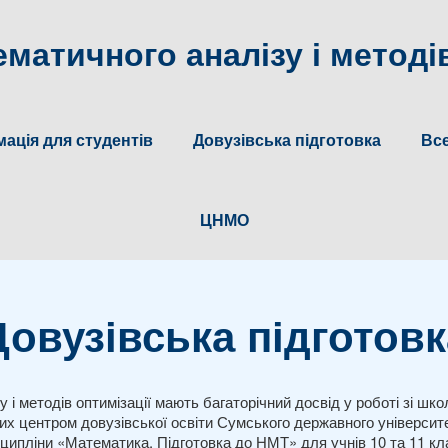
матичного аналізу і методів
ація для студентів
Довузівська підготовка
Все
ЦНМО
Довузівська підготовк
і методів оптимізації мають багаторічний досвід у роботі зі шк
ваних центром довузівської освіти Сумського державного універси
ципліни «Математика. Підготовка до НМТ» для учнів 10 та 11 кла