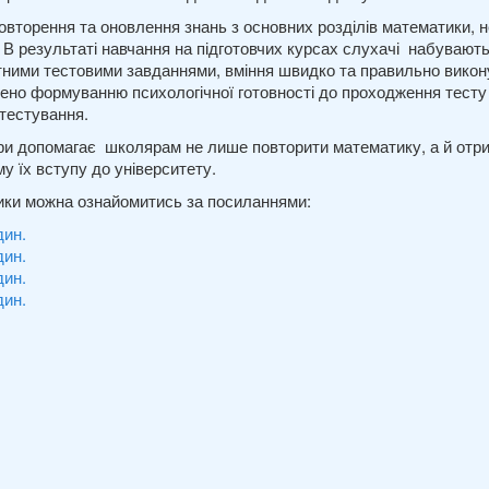
овторення та оновлення знань з основних розділів математики,
В результаті навчання на підготовчих курсах слухачі набувають
тними тестовими завданнями, вміння швидко та правильно вико
ілено формуванню психологічної готовності до проходження тес
 тестування.
ри допомагає школярам не лише повторити математику, а й отри
 їх вступу до університету.
ики можна ознайомитись за посиланнями:
дин.
дин.
дин.
дин.