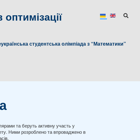
 оптимізації
українська студентська олімпіада з “Математики”
а
олярами та беруть активну участь у
тету. Ними розроблено та впроваджено в
сів.