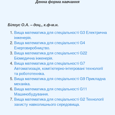
Денна форма навчання
Інформація для студентів
Білоус О.А. – доц., к.ф-м.н.
Довузівська підготовка
Вища математика для спеціальності G3 Електрична
інженерія.
Вища математика для спеціальності G4
Всеукраїнська студентська олімпіада з
Енерговиробництво.
“Математики”
Вища математика для спеціальності G22
Біомедична інженерія.
Вища математика для спеціальності G7
Автоматизація, комп’ютерно-інтегровані технології
ЦНМО
та робототехніка.
Вища математика для спеціальності G9 Прикладна
механіка.
Вища математика для спеціальності G11
Машинобудування.
Вища математика для спеціальності G2 Технології
захисту навколишнього середовища.