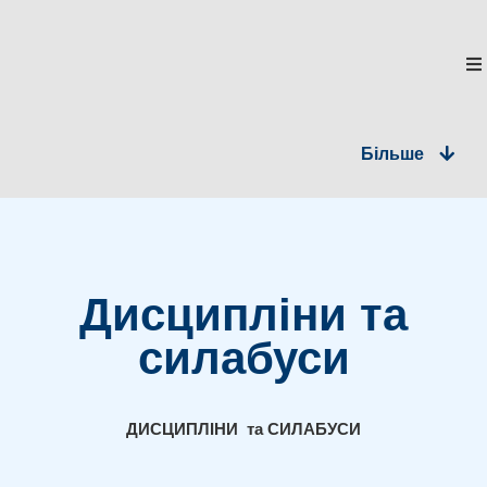
Пошук
Більше
Про кафедру
Дисципліни та
Кафедра математичного аналізу і
Навчання
методів оптимізації
силабуси
Наука
ДИСЦИПЛІНИ та СИЛАБУСИ