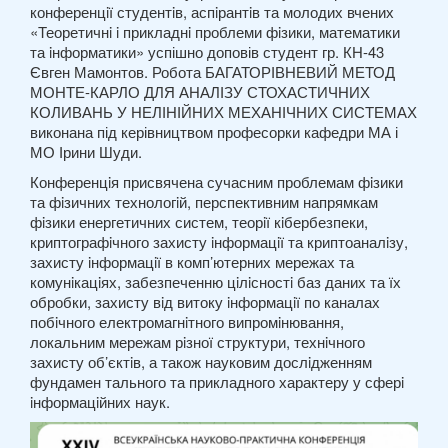
конференцiї студентiв, аспiрантiв та молодих вчених
«Теоретичнi i прикладнi проблеми фiзики, математики
та iнформатики» успішно доповів студент гр. КН-43
Євген Мамонтов. Робота БАГАТОРІВНЕВИЙ МЕТОД
МОНТЕ-КАРЛО ДЛЯ АНАЛІЗУ СТОХАСТИЧНИХ
КОЛИВАНЬ У НЕЛІНІЙНИХ МЕХАНІЧНИХ СИСТЕМАХ
виконана під керівництвом професорки кафедри МА і
МО Ірини Шуди.
Конференцiя присвячена сучасним проблемам фiзики
та фiзичних технологiй, перспективним напрямкам
фiзики енергетичних систем, теорiї кiбербезпеки,
криптографiчного захисту iнформацiї та криптоаналiзу,
захисту iнформацiї в комп’ютерних мережах та
комунiкацiях, забезпеченню цiлiсностi баз даних та їх
обробки, захисту вiд витоку iнформацiї по каналах
побiчного електромагнiтного випромiнювання,
локальним мережам рiзної структури, технiчного
захисту об’єктiв, а також науковим дослiдженням
фундамен тального та прикладного характеру у сферi
iнформацiйних наук.