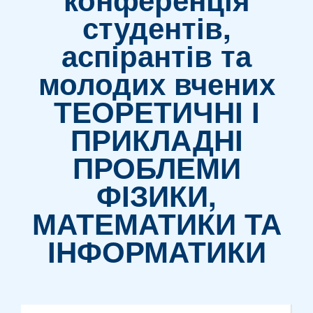
Інформація для студентів
студентів,
аспірантів та
молодих вчених
Довузівська підготовка
ТЕОРЕТИЧНІ І
ПРИКЛАДНІ
Всеукраїнська студентська олімпіада з
“Математики”
ПРОБЛЕМИ
ФІЗИКИ,
ЦНМО
МАТЕМАТИКИ ТА
ІНФОРМАТИКИ