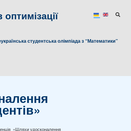
 оптимізації
українська студентська олімпіада з “Математики”
налення
дентів»
еренція «Шляхи удосконалення