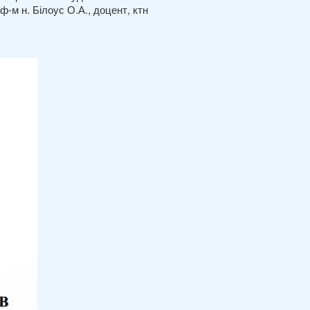
-м н. Білоус О.А., доцент, ктн