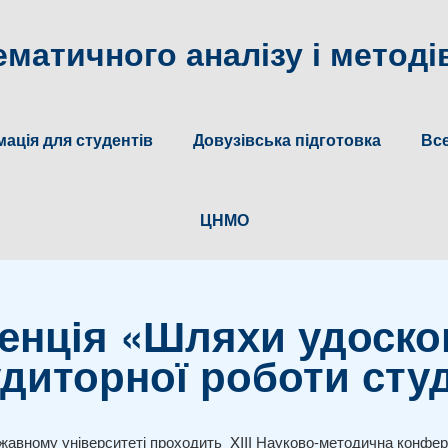
матичного аналізу і методів
ація для студентів
Довузівська підготовка
Все
ЦНМО
енція «Шляхи удоско
диторної роботи сту
ржавному університеті проходить XIIІ Науково-методична конф