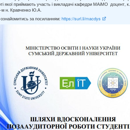
ті якої приймають участь і викладачі кафедри МАіМО доцент, к.ф
-м н. Кравченко Ю.А.
знайомитись за посиланням:
https://surl.li/macdys